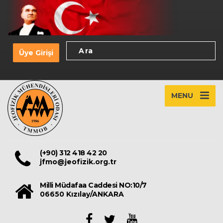
Üye Girişi
MENU
(+90) 312 418 42 20
jfmo@jeofizik.org.tr
Milli Müdafaa Caddesi NO:10/7
06650 Kızılay/ANKARA