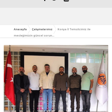
Anasayfa
Çalışmalarımız
Konya İl Temsilcimiz ile
mesleğimizin güncel sorun...