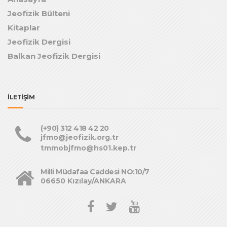
Jeofizik Bülteni
Kitaplar
Jeofizik Dergisi
Balkan Jeofizik Dergisi
İLETİŞİM
(+90) 312 418 42 20
jfmo@jeofizik.org.tr
tmmobjfmo@hs01.kep.tr
Milli Müdafaa Caddesi NO:10/7
06650 Kızılay/ANKARA