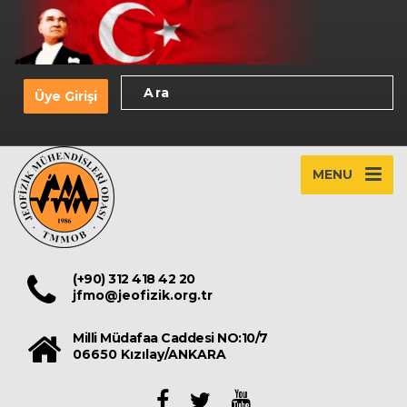
Üye Girişi
MENU
(+90) 312 418 42 20
jfmo@jeofizik.org.tr
Milli Müdafaa Caddesi NO:10/7
06650 Kızılay/ANKARA