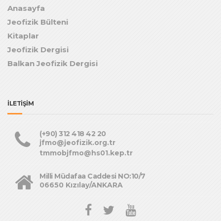
Anasayfa
Jeofizik Bülteni
Kitaplar
Jeofizik Dergisi
Balkan Jeofizik Dergisi
İLETİŞİM
(+90) 312 418 42 20
jfmo@jeofizik.org.tr
tmmobjfmo@hs01.kep.tr
Milli Müdafaa Caddesi NO:10/7
06650 Kızılay/ANKARA