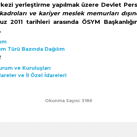
kezi yerleştirme yapılmak üzere Devlet Pers
kadroları ve kariyer meslek memurları dışın
uz 2011
tarihleri arasında ÖSYM Başkanlığ
.
lım
rum Türü Bazında Dağılım
R
rum ve Kuruluşları
areler ve İl Özel İdareleri
Okunma Sayısı: 3186