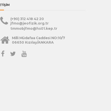
ETİŞİM
(+90) 312 418 42 20
jfmo@jeofizik.org.tr
tmmobjfmo@hs01.kep.tr
Milli Müdafaa Caddesi NO:10/7
06650 Kızılay/ANKARA