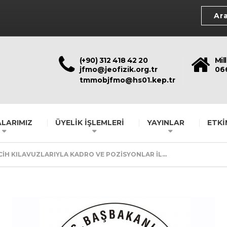
(+90) 312 418 42 20
Mil
jfmo@jeofizik.org.tr
06
tmmobjfmo@hs01.kep.tr
LARIMIZ
ÜYELİK İŞLEMLERİ
YAYINLAR
ETKİ
CİH KILAVUZLARIYLA KADRO VE POZİSYONLAR İL...