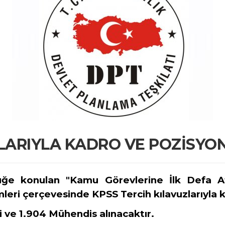
LARIYLA KADRO VE POZİSYON
lüğe konulan "Kamu Görevlerine İlk Defa At
ri çerçevesinde KPSS Tercih kılavuzlarıyla kad
 ve 1.904 Mühendis alınacaktır.