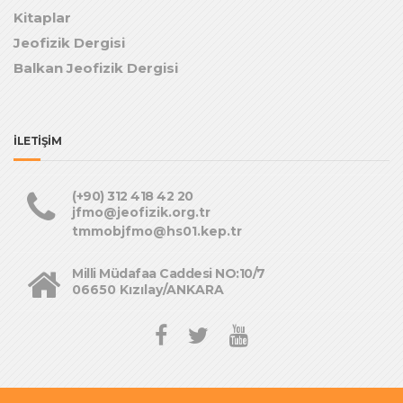
Kitaplar
Jeofizik Dergisi
Balkan Jeofizik Dergisi
İLETİŞİM
(+90) 312 418 42 20
jfmo@jeofizik.org.tr
tmmobjfmo@hs01.kep.tr
Milli Müdafaa Caddesi NO:10/7
06650 Kızılay/ANKARA