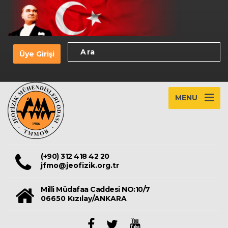
Üye Girişi
MENU
(+90) 312 418 42 20
jfmo@jeofizik.org.tr
Milli Müdafaa Caddesi NO:10/7
06650 Kızılay/ANKARA