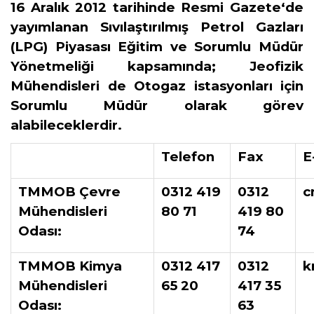
16 Aralık 2012 tarihinde Resmi Gazete‘de
yayımlanan Sıvılaştırılmış Petrol Gazları
(LPG) Piyasası Eğitim ve Sorumlu Müdür
Yönetmeliği kapsamında; Jeofizik
Mühendisleri de Otogaz istasyonları için
Sorumlu Müdür olarak görev
alabileceklerdir.
Telefon
Fax
E
TMMOB Çevre
0312 419
0312
c
Mühendisleri
80 71
419 80
Odası:
74
TMMOB Kimya
0312 417
0312
k
Mühendisleri
65 20
417 35
Odası:
63