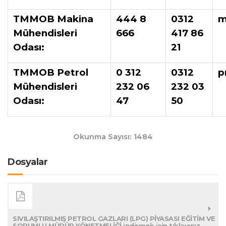
TMMOB Makina
444 8
0312
m
Mühendisleri
666
417 86
Odası:
21
TMMOB Petrol
0 312
0312
p
Mühendisleri
232 06
232 03
Odası:
47
50
Okunma Sayısı: 1484
Dosyalar
SIVILAŞTIRILMIŞ PETROL GAZLARI (LPG) PİYASASI EĞİTİM VE
SORUMLU MÜDÜR YÖNETMELİĞİ indirmek için tıklayınız.