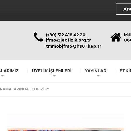
(+90) 312 418 42 20
Mil
jfmo@jeofizik.org.tr
06
tmmobjfmo@hs01.kep.tr
LARIMIZ
ÜYELİK İŞLEMLERİ
YAYINLAR
ETKİ
RAMALARINDA JEOFİZİK"