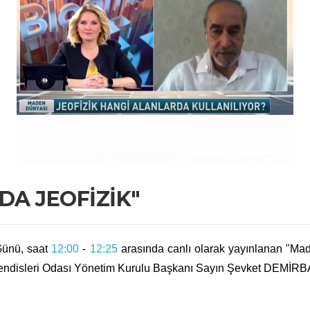
A JEOFİZİK"
Günü, saat
12:00
​ -
12:25
​ arasında canlı olarak yayınlanan "
ndisleri Odası Yönetim Kurulu Başkanı Sayın Şevket DEMİRBAŞ