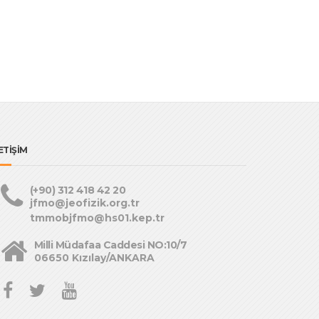
ETİŞİM
(+90) 312 418 42 20
jfmo@jeofizik.org.tr
tmmobjfmo@hs01.kep.tr
Milli Müdafaa Caddesi NO:10/7
06650 Kızılay/ANKARA