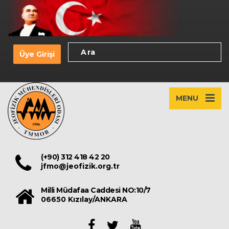
Üye Girişi
MENU
(+90) 312 418 42 20
jfmo@jeofizik.org.tr
Milli Müdafaa Caddesi NO:10/7
06650 Kızılay/ANKARA