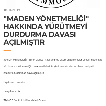
18.11.2017
"MADEN YÖNETMELİĞİ"
HAKKINDA YÜRÜTMEYİ
DURDURMA DAVASI
AÇILMIŞTIR
Jeofizik Mühendisliği hizmet alanları kapsamında eksik düzenlemeler olması nedeniyle
söz konusu Yönetmeliğin bazı maddelerinin yürütmesinin durdurulması ve iptali
istemiyle Odamızca dava açılmıştır.
Bilgilerinize sunulur.
Saygılarımızla
TMMOB Jeofizik Mühendisleri Odası