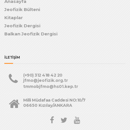
Anasayfa
Jeofizik Bülteni
Kitaplar
Jeofizik Dergisi
Balkan Jeofizik Dergisi
İLETİŞİM
(+90) 312 418 42 20
jfmo@jeofizik.org.tr
tmmobjfmo@hs01.kep.tr
Milli Müdafaa Caddesi NO:10/7
06650 Kızılay/ANKARA