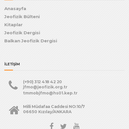
Anasayfa
Jeofizik Bülteni
Kitaplar
Jeofizik Dergisi
Balkan Jeofizik Dergisi
İLETİŞİM
(+90) 312 418 42 20
jfmo@jeofizik.org.tr
tmmobjfmo@hs01.kep.tr
Milli Müdafaa Caddesi NO:10/7
06650 Kızılay/ANKARA