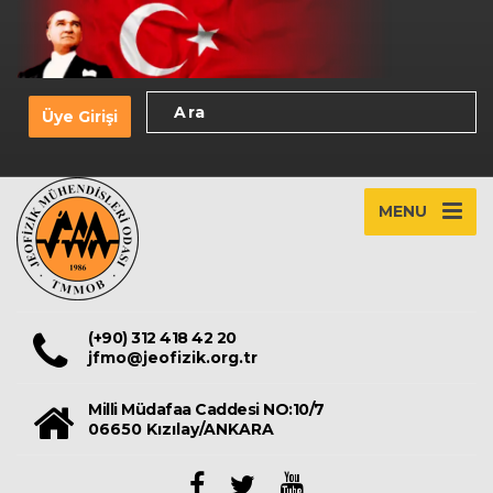
Üye Girişi
MENU
(+90) 312 418 42 20
jfmo@jeofizik.org.tr
Milli Müdafaa Caddesi NO:10/7
06650 Kızılay/ANKARA