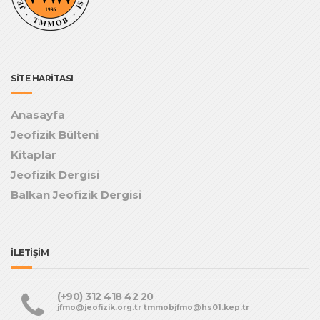
SİTE HARİTASI
Anasayfa
Jeofizik Bülteni
Kitaplar
Jeofizik Dergisi
Balkan Jeofizik Dergisi
İLETİŞİM
(+90) 312 418 42 20
jfmo@jeofizik.org.tr tmmobjfmo@hs01.kep.tr