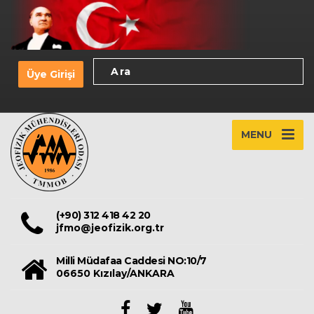
Üye Girişi
MENU
(+90) 312 418 42 20
jfmo@jeofizik.org.tr
Milli Müdafaa Caddesi NO:10/7
06650 Kızılay/ANKARA