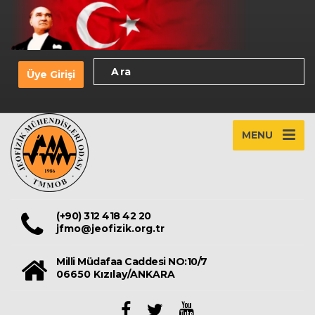
Üye Girişi
MENU
(+90) 312 418 42 20
jfmo@jeofizik.org.tr
Milli Müdafaa Caddesi NO:10/7
06650 Kızılay/ANKARA