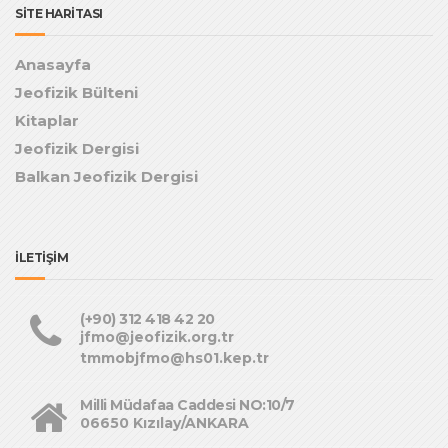
SİTE HARİTASI
Anasayfa
Jeofizik Bülteni
Kitaplar
Jeofizik Dergisi
Balkan Jeofizik Dergisi
İLETİŞİM
(+90) 312 418 42 20
jfmo@jeofizik.org.tr
tmmobjfmo@hs01.kep.tr
Milli Müdafaa Caddesi NO:10/7
06650 Kızılay/ANKARA