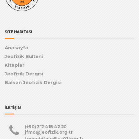
SİTE HARİTASI
Anasayfa
Jeofizik Bülteni
Kitaplar
Jeofizik Dergisi
Balkan Jeofizik Dergisi
İLETİŞİM
(+90) 312 418 42 20
jfmo@jeofizik.org.tr
tmmobjfmo@hs01.kep.tr