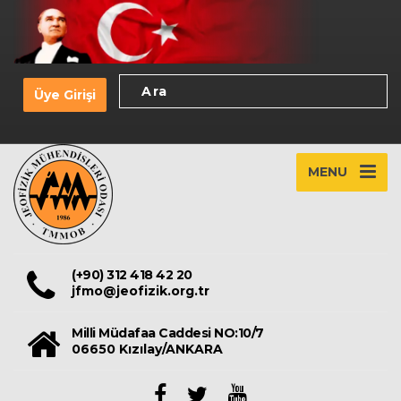
Üye Girişi
MENU
(+90) 312 418 42 20
jfmo@jeofizik.org.tr
Milli Müdafaa Caddesi NO:10/7
06650 Kızılay/ANKARA