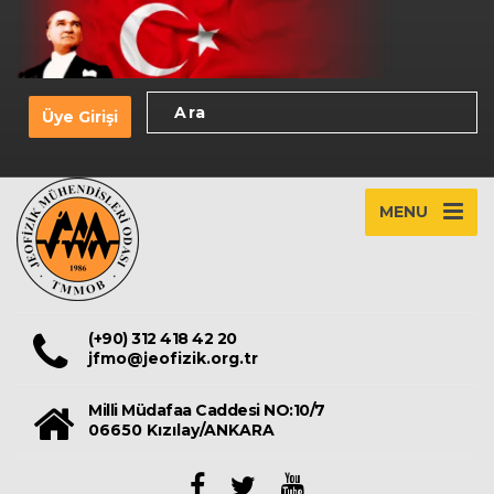
Üye Girişi
MENU
(+90) 312 418 42 20
jfmo@jeofizik.org.tr
Milli Müdafaa Caddesi NO:10/7
06650 Kızılay/ANKARA