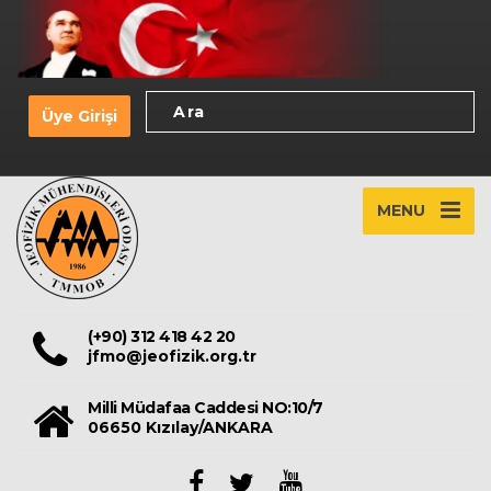
Üye Girişi
MENU
(+90) 312 418 42 20
jfmo@jeofizik.org.tr
Milli Müdafaa Caddesi NO:10/7
06650 Kızılay/ANKARA