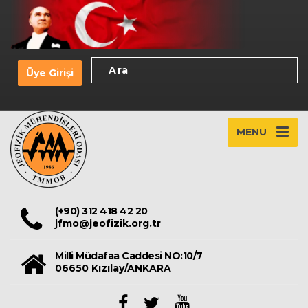
Üye Girişi
MENU
(+90) 312 418 42 20
jfmo@jeofizik.org.tr
Milli Müdafaa Caddesi NO:10/7
06650 Kızılay/ANKARA