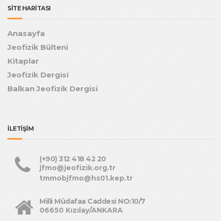
SİTE HARİTASI
Anasayfa
Jeofizik Bülteni
Kitaplar
Jeofizik Dergisi
Balkan Jeofizik Dergisi
İLETİŞİM
(+90) 312 418 42 20
jfmo@jeofizik.org.tr
tmmobjfmo@hs01.kep.tr
Milli Müdafaa Caddesi NO:10/7
06650 Kızılay/ANKARA