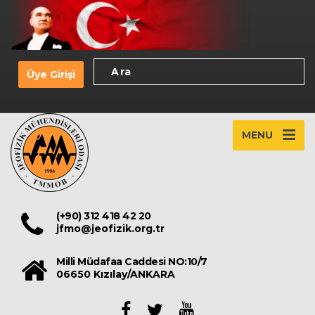
Üye Girişi
MENU
(+90) 312 418 42 20
jfmo@jeofizik.org.tr
Milli Müdafaa Caddesi NO:10/7
06650 Kızılay/ANKARA