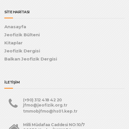
SİTE HARİTASI
Anasayfa
Jeofizik Bülteni
Kitaplar
Jeofizik Dergisi
Balkan Jeofizik Dergisi
İLETİŞİM
(+90) 312 418 42 20
jfmo@jeofizik.org.tr
tmmobjfmo@hs01.kep.tr
Milli Müdafaa Caddesi NO:10/7