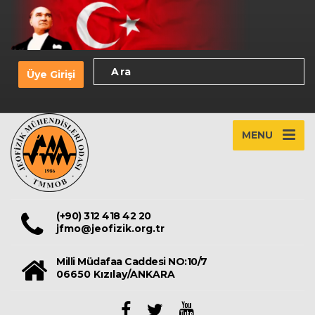
Üye Girişi
MENU
(+90) 312 418 42 20
jfmo@jeofizik.org.tr
Milli Müdafaa Caddesi NO:10/7
06650 Kızılay/ANKARA