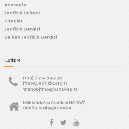
Anasayfa
Jeofizik Bülteni
Kitaplar
Jeofizik Dergisi
Balkan Jeofizik Dergisi
İLETİŞİM
(+90) 312 418 42 20
jfmo@jeofizik.org.tr
tmmobjfmo@hs01.kep.tr
Milli Müdafaa Caddesi NO:10/7
06650 Kızılay/ANKARA