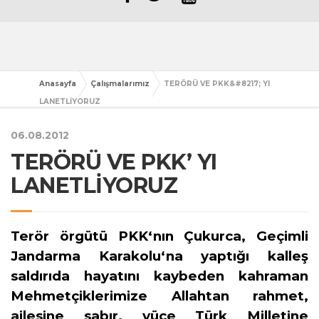
Anasayfa
Çalışmalarımız
TERÖRÜ VE PKK&#8217; YI
LANETLİYORUZ
06.08.2012
TERÖRÜ VE PKK’ YI
LANETLİYORUZ
Terör örgütü PKK‘nın Çukurca, Geçimli
Jandarma Karakolu‘na yaptığı kalleş
saldırıda hayatını kaybeden kahraman
Mehmetçiklerimize Allahtan rahmet,
ailesine sabır, yüce Türk Milletine