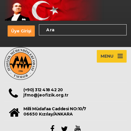
Üye Girişi
MENU
(+90) 312 418 42 20
jfmo@jeofizik.org.tr
Milli Müdafaa Caddesi NO:10/7
06650 Kızılay/ANKARA