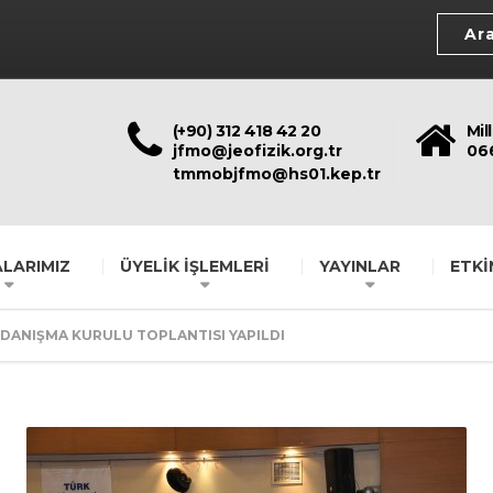
(+90) 312 418 42 20
Mil
jfmo@jeofizik.org.tr
06
tmmobjfmo@hs01.kep.tr
LARIMIZ
ÜYELİK İŞLEMLERİ
YAYINLAR
ETKİ
DANIŞMA KURULU TOPLANTISI YAPILDI