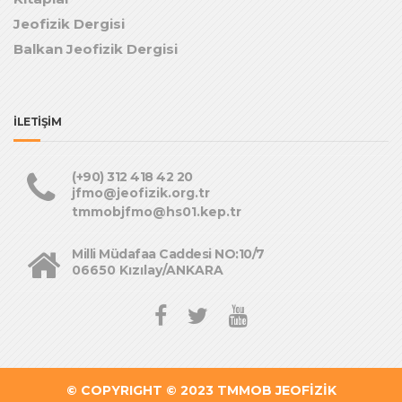
Jeofizik Dergisi
Balkan Jeofizik Dergisi
İLETİŞİM
(+90) 312 418 42 20
jfmo@jeofizik.org.tr
tmmobjfmo@hs01.kep.tr
Milli Müdafaa Caddesi NO:10/7
06650 Kızılay/ANKARA
© COPYRIGHT © 2023
TMMOB JEOFİZİK