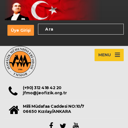
Üye Girişi
MENU
(+90) 312 418 42 20
jfmo@jeofizik.org.tr
Milli Müdafaa Caddesi NO:10/7
06650 Kızılay/ANKARA