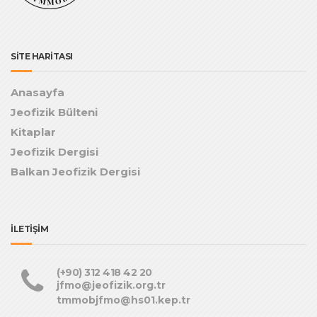
SİTE HARİTASI
Anasayfa
Jeofizik Bülteni
Kitaplar
Jeofizik Dergisi
Balkan Jeofizik Dergisi
İLETİŞİM
(+90) 312 418 42 20
jfmo@jeofizik.org.tr
tmmobjfmo@hs01.kep.tr