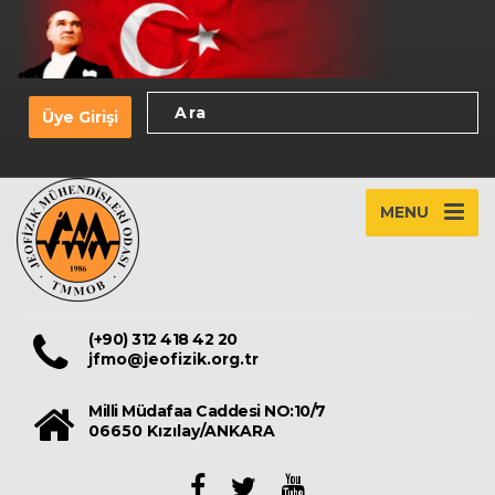
Üye Girişi
MENU
(+90) 312 418 42 20
jfmo@jeofizik.org.tr
Milli Müdafaa Caddesi NO:10/7
06650 Kızılay/ANKARA