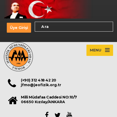
Üye Girişi
MENU
(+90) 312 418 42 20
jfmo@jeofizik.org.tr
Milli Müdafaa Caddesi NO:10/7
06650 Kızılay/ANKARA