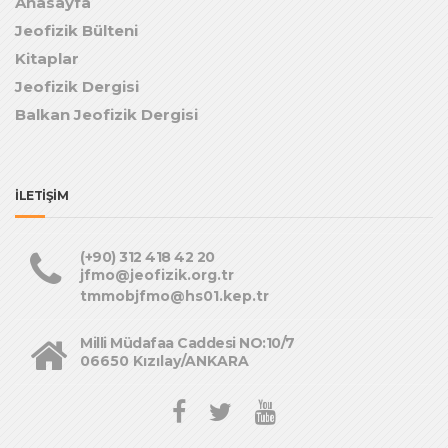
Anasayfa
Jeofizik Bülteni
Kitaplar
Jeofizik Dergisi
Balkan Jeofizik Dergisi
İLETİŞİM
(+90) 312 418 42 20
jfmo@jeofizik.org.tr
tmmobjfmo@hs01.kep.tr
Milli Müdafaa Caddesi NO:10/7
06650 Kızılay/ANKARA