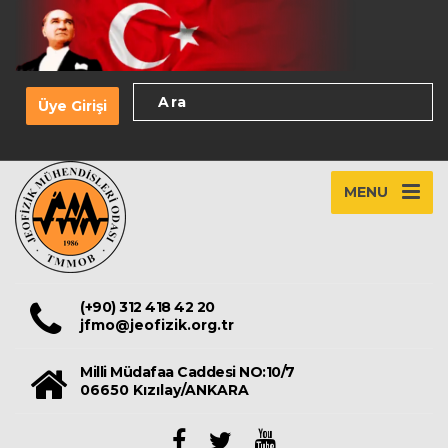
Üye Girişi
MENU
(+90) 312 418 42 20
jfmo@jeofizik.org.tr
Milli Müdafaa Caddesi NO:10/7
06650 Kızılay/ANKARA