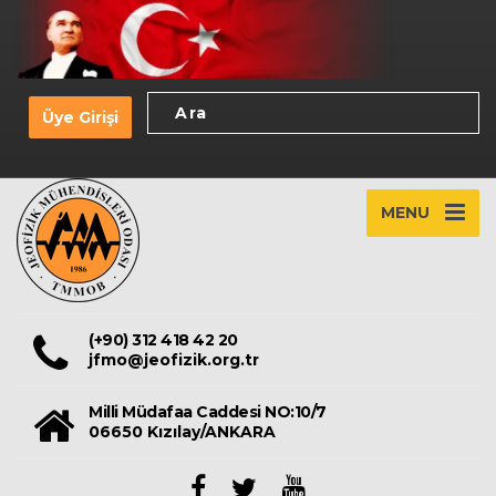
Üye Girişi
MENU
(+90) 312 418 42 20
jfmo@jeofizik.org.tr
Milli Müdafaa Caddesi NO:10/7
06650 Kızılay/ANKARA