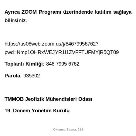
Ayrıca ZOOM Programı üzerindende katılım sağlaya
bilirsiniz
.
https://us06web.zoom.us/j/84679956762?
pwd=Nmp1OHRxWEJYR1I1ZVFFTUFMYjR5QT09
Toplantı Kimliği:
846 7995 6762
Parola:
935302
TMMOB Jeofizik Mühendisleri Odası
19. Dönem Yönetim Kurulu
Okunma Sayısı: 513