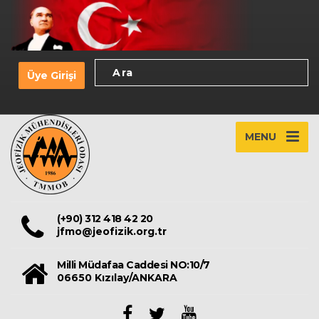
Üye Girişi
MENU
(+90) 312 418 42 20
jfmo@jeofizik.org.tr
Milli Müdafaa Caddesi NO:10/7
06650 Kızılay/ANKARA