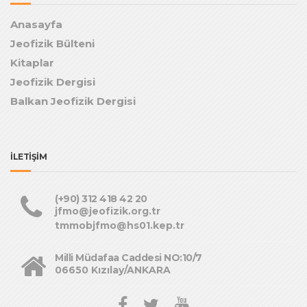
Anasayfa
Jeofizik Bülteni
Kitaplar
Jeofizik Dergisi
Balkan Jeofizik Dergisi
İLETİŞİM
(+90) 312 418 42 20
jfmo@jeofizik.org.tr
tmmobjfmo@hs01.kep.tr
Milli Müdafaa Caddesi NO:10/7
06650 Kızılay/ANKARA