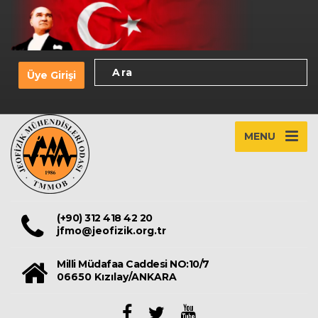
Üye Girişi
MENU
(+90) 312 418 42 20
jfmo@jeofizik.org.tr
Milli Müdafaa Caddesi NO:10/7
06650 Kızılay/ANKARA