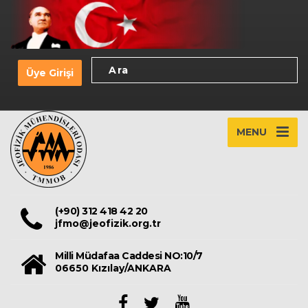
Üye Girişi
MENU
(+90) 312 418 42 20
jfmo@jeofizik.org.tr
Milli Müdafaa Caddesi NO:10/7
06650 Kızılay/ANKARA