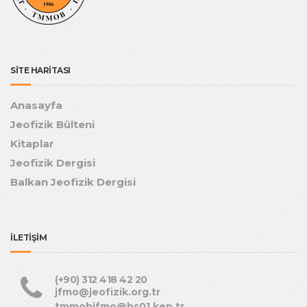
SİTE HARİTASI
Anasayfa
Jeofizik Bülteni
Kitaplar
Jeofizik Dergisi
Balkan Jeofizik Dergisi
İLETİŞİM
(+90) 312 418 42 20
jfmo@jeofizik.org.tr
tmmobjfmo@hs01.kep.tr