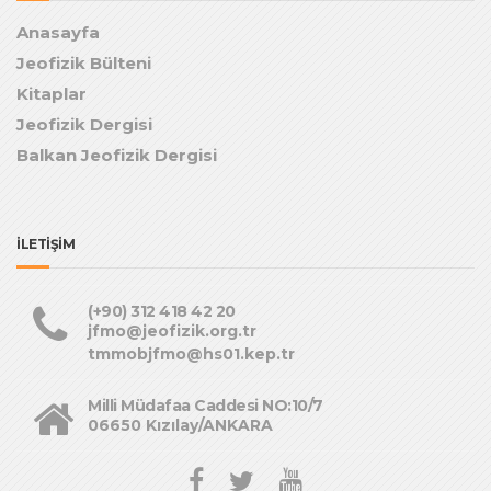
Anasayfa
Jeofizik Bülteni
Kitaplar
Jeofizik Dergisi
Balkan Jeofizik Dergisi
İLETİŞİM
(+90) 312 418 42 20
jfmo@jeofizik.org.tr
tmmobjfmo@hs01.kep.tr
Milli Müdafaa Caddesi NO:10/7
06650 Kızılay/ANKARA