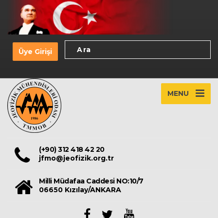
Üye Girişi
MENU
(+90) 312 418 42 20
jfmo@jeofizik.org.tr
Milli Müdafaa Caddesi NO:10/7
06650 Kızılay/ANKARA