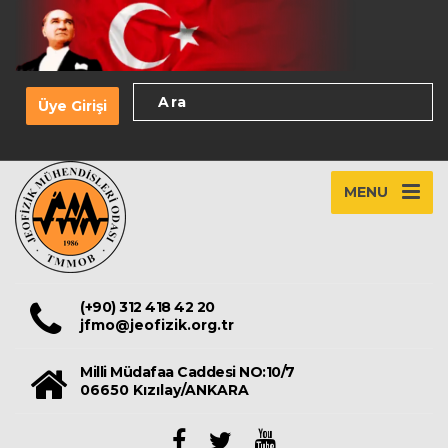
Üye Girişi
MENU
(+90) 312 418 42 20
jfmo@jeofizik.org.tr
Milli Müdafaa Caddesi NO:10/7
06650 Kızılay/ANKARA