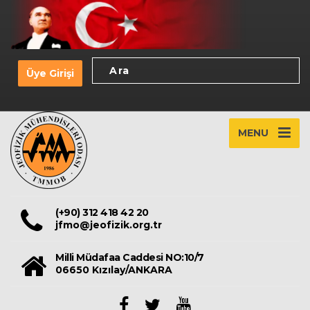
Üye Girişi
MENU
(+90) 312 418 42 20
jfmo@jeofizik.org.tr
Milli Müdafaa Caddesi NO:10/7
06650 Kızılay/ANKARA