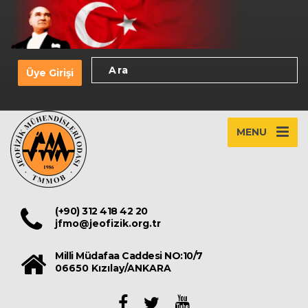
Üye Girişi
MENU
(+90) 312 418 42 20
jfmo@jeofizik.org.tr
Milli Müdafaa Caddesi NO:10/7
06650 Kızılay/ANKARA