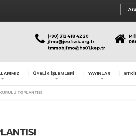
(+90) 312 418 42 20
Mil
jfmo@jeofizik.org.tr
06
tmmobjfmo@hs01.kep.tr
LARIMIZ
ÜYELİK İŞLEMLERİ
YAYINLAR
ETKİ
KURULU TOPLANTISI
LANTISI