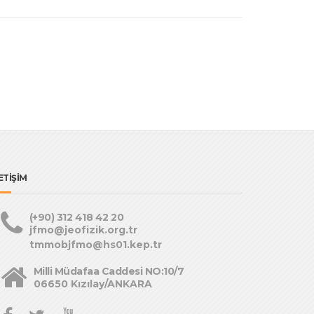
ETİŞİM
(+90) 312 418 42 20
jfmo@jeofizik.org.tr
tmmobjfmo@hs01.kep.tr
Milli Müdafaa Caddesi NO:10/7
06650 Kızılay/ANKARA