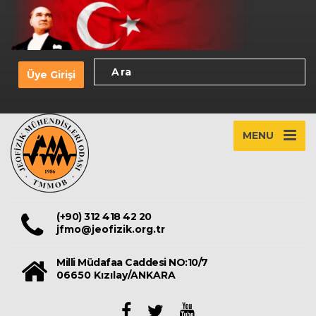
Üye Girişi
MENU
(+90) 312 418 42 20
jfmo@jeofizik.org.tr
Milli Müdafaa Caddesi NO:10/7
06650 Kızılay/ANKARA