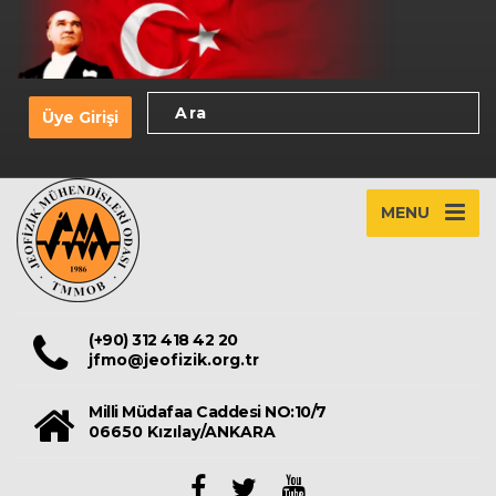
Üye Girişi
MENU
(+90) 312 418 42 20
jfmo@jeofizik.org.tr
Milli Müdafaa Caddesi NO:10/7
06650 Kızılay/ANKARA