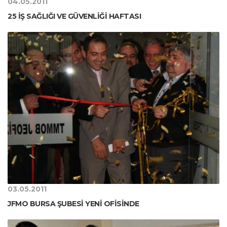
04.05.2011
25 İŞ SAĞLIĞI VE GÜVENLİĞİ HAFTASI
03.05.2011
JFMO BURSA ŞUBESİ YENİ OFİSİNDE