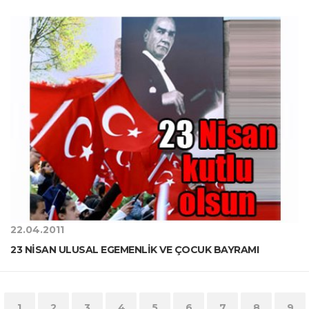
22.04.2011
23 NİSAN ULUSAL EGEMENLİK VE ÇOCUK BAYRAMI
1
2
3
4
5
6
7
8
9