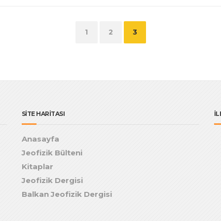
1
2
3
SİTE HARİTASI
İL
Anasayfa
Jeofizik Bülteni
Kitaplar
Jeofizik Dergisi
Balkan Jeofizik Dergisi