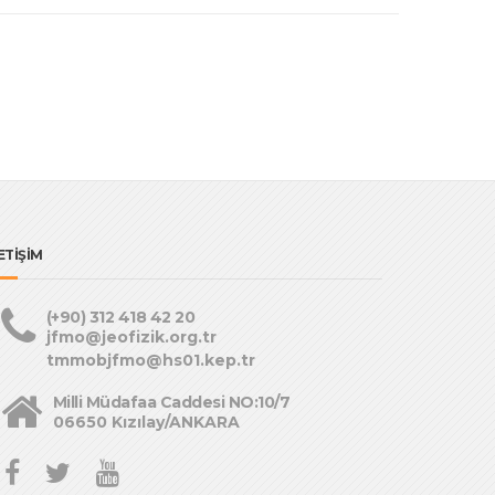
ETİŞİM
(+90) 312 418 42 20
jfmo@jeofizik.org.tr
tmmobjfmo@hs01.kep.tr
Milli Müdafaa Caddesi NO:10/7
06650 Kızılay/ANKARA