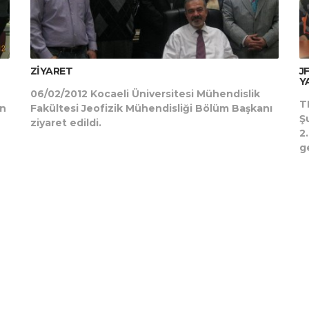
ZİYARET
J
Y
06/02/2012 Kocaeli Üniversitesi Mühendislik
T
in
Fakültesi Jeofizik Mühendisliği Bölüm Başkanı
Ş
ziyaret edildi.
2
ge