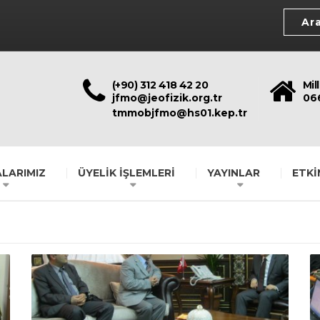
(+90) 312 418 42 20
Mil
jfmo@jeofizik.org.tr
06
tmmobjfmo@hs01.kep.tr
LARIMIZ
ÜYELİK İŞLEMLERİ
YAYINLAR
ETKİ