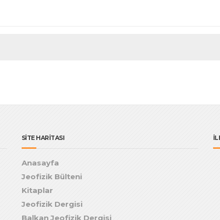
SİTE HARİTASI
İL
Anasayfa
Jeofizik Bülteni
Kitaplar
Jeofizik Dergisi
Balkan Jeofizik Dergisi