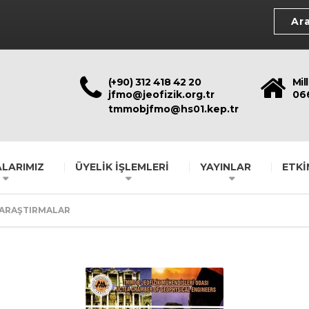
(+90) 312 418 42 20
Mil
jfmo@jeofizik.org.tr
06
tmmobjfmo@hs01.kep.tr
LARIMIZ
ÜYELİK İŞLEMLERİ
YAYINLAR
ETKİ
 ARAŞTIRMALAR