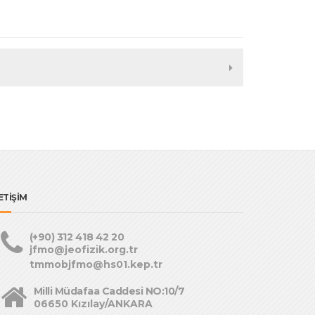
ETİŞİM
(+90) 312 418 42 20
jfmo@jeofizik.org.tr
tmmobjfmo@hs01.kep.tr
Milli Müdafaa Caddesi NO:10/7
06650 Kızılay/ANKARA