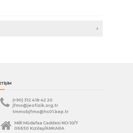
ETİŞİM
(+90) 312 418 42 20
jfmo@jeofizik.org.tr
tmmobjfmo@hs01.kep.tr
Milli Müdafaa Caddesi NO:10/7
06650 Kızılay/ANKARA