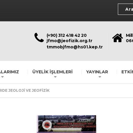
(+90) 312 418 42 20
Mil
jfmo@jeofizik.org.tr
06
tmmobjfmo@hs01.kep.tr
LARIMIZ
ÜYELİK İŞLEMLERİ
YAYINLAR
ETKİ
RDE JEOLOJİ VE JEOFİZİK