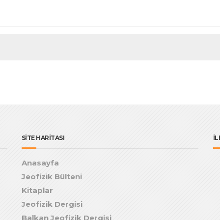
SİTE HARİTASI
İL
Anasayfa
Jeofizik Bülteni
Kitaplar
Jeofizik Dergisi
Balkan Jeofizik Dergisi