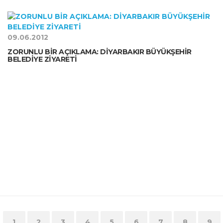
09.06.2012
ZORUNLU BİR AÇIKLAMA: DİYARBAKIR BÜYÜKŞEHİR
BELEDİYE ZİYARETİ
1
2
3
4
5
6
7
8
9