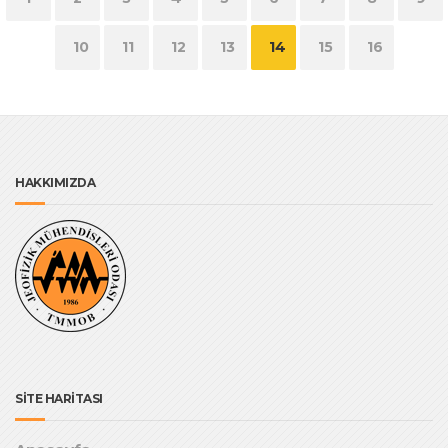
10
11
12
13
14
15
16
HAKKIMIZDA
SİTE HARİTASI