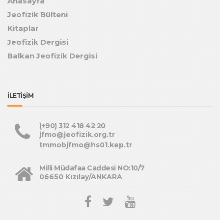
Anasayfa
Jeofizik Bülteni
Kitaplar
Jeofizik Dergisi
Balkan Jeofizik Dergisi
İLETİŞİM
(+90) 312 418 42 20
jfmo@jeofizik.org.tr
tmmobjfmo@hs01.kep.tr
Milli Müdafaa Caddesi NO:10/7
06650 Kızılay/ANKARA