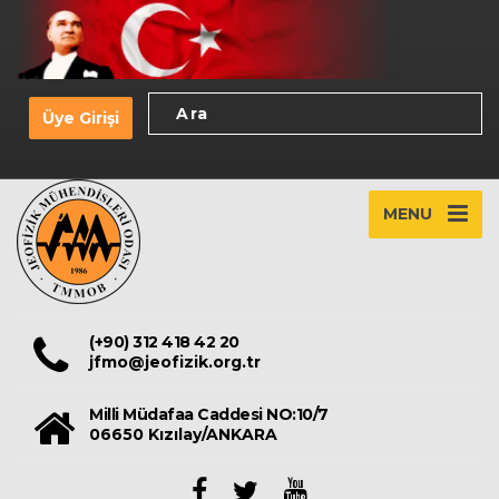
Üye Girişi
MENU
(+90) 312 418 42 20
jfmo@jeofizik.org.tr
Milli Müdafaa Caddesi NO:10/7
06650 Kızılay/ANKARA