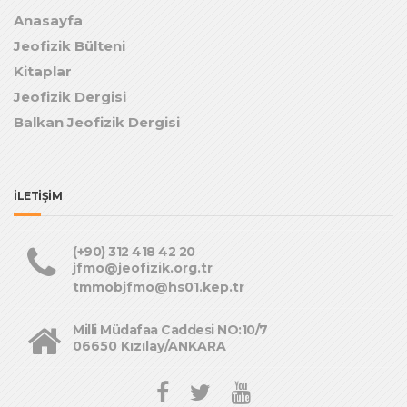
Anasayfa
Jeofizik Bülteni
Kitaplar
Jeofizik Dergisi
Balkan Jeofizik Dergisi
İLETİŞİM
(+90) 312 418 42 20
jfmo@jeofizik.org.tr
tmmobjfmo@hs01.kep.tr
Milli Müdafaa Caddesi NO:10/7
06650 Kızılay/ANKARA