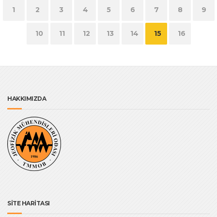
1
2
3
4
5
6
7
8
9
10
11
12
13
14
15
16
HAKKIMIZDA
SİTE HARİTASI