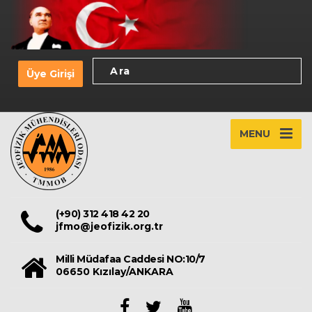
Üye Girişi
MENU
(+90) 312 418 42 20
jfmo@jeofizik.org.tr
Milli Müdafaa Caddesi NO:10/7
06650 Kızılay/ANKARA