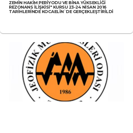
ZEMİN HAKİM PERİYODU VE BİNA YÜKSEKLİĞİ
REZONANS İLİŞKİSİ" KURSU 23-24 NİSAN 2016
TARİHLERİNDE KOCAELİN`DE GERÇEKLEŞTİRİLDİ