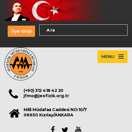
Üye Girişi
MENU
(+90) 312 418 42 20
jfmo@jeofizik.org.tr
Milli Müdafaa Caddesi NO:10/7
06650 Kızılay/ANKARA