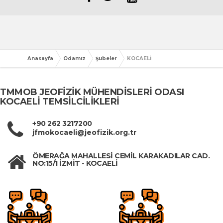
Anasayfa
Odamız
Şubeler
KOCAELİ
TMMOB JEOFİZİK MÜHENDİSLERİ ODASI
KOCAELİ TEMSİLCİLİKLERİ
+90 262 3217200
jfmokocaeli@jeofizik.org.tr
ÖMERAĞA MAHALLESİ CEMİL KARAKADILAR CAD.
NO:15/1 İZMİT - KOCAELİ